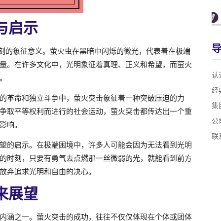
与启示
深刻的象征意义。萤火虫在黑暗中闪烁的微光，代表着在极端
量。在许多文化中，光明象征着真理、正义和希望，而萤火
认
。
经
的革命和独立斗争中，萤火突击象征着一种突破压迫的力
集
争取平等权利而进行的社会运动，萤火突击都传达出一个重
公
影响。
联
望的启示。在极端困境中，许多人可能会因为无法看到光明
的时刻，只要有勇气去点燃那一丝微弱的光，就能看到前方
放弃追求光明和自由的决心。
来展望
内涵之一。萤火突击的成功，往往不仅仅体现在个体或团体