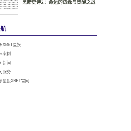
黑暗史诗2：命运的边缘与觉醒之战
导航
识XBET星投
典案例
团新闻
司服务
系星投XBET官网