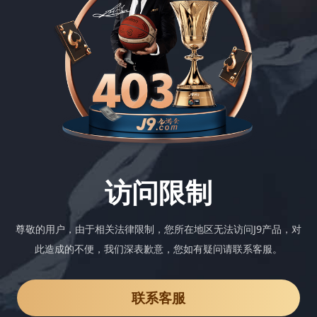
访问限制
尊敬的用户，由于相关法律限制，您所在地区无法访问J9产品，对
此造成的不便，我们深表歉意，您如有疑问请联系客服。
联系客服