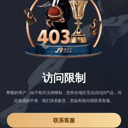
访问限制
尊敬的用户，由于相关法律限制，您所在地区无法访问J9产品，对
此造成的不便，我们深表歉意，您如有疑问请联系客服。
联系客服