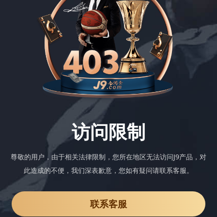
访问限制
尊敬的用户，由于相关法律限制，您所在地区无法访问J9产品，对
此造成的不便，我们深表歉意，您如有疑问请联系客服。
联系客服